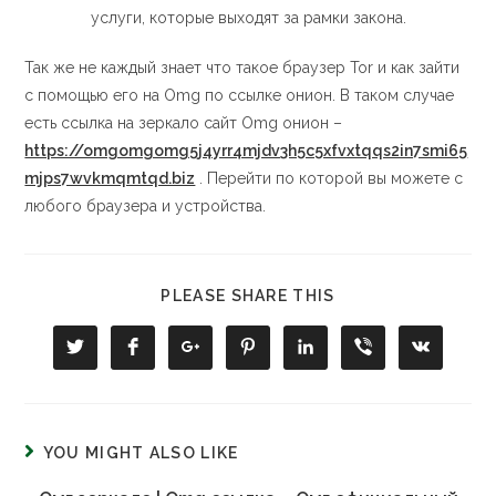
услуги, которые выходят за рамки закона.
Так же не каждый знает что такое браузер Tor и как зайти
с помощью его на Omg по ссылке онион. В таком случае
есть ссылка на зеркало сайт Omg онион –
https://omgomgomg5j4yrr4mjdv3h5c5xfvxtqqs2in7smi65
mjps7wvkmqmtqd.biz
. Перейти по которой вы можете с
любого браузера и устройства.
PLEASE SHARE THIS
YOU MIGHT ALSO LIKE