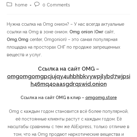
home
0 Comments
Нужна ссылка на Omg онион? – У нас всегда актуальные
ссылки на Omg в зоне онион.
Omg
onion
(
Омг
сайт,
Omg
,
Omg
center, Omgonion) – это самая популярная
площадка на просторах СНГ по продаже запрещенных
веществ и услуг.
Ссылка на сайт OMG –
omgomgomgpcjujqy4uhbhbkvywpjlybd7wjpsi
h46mq4oaasgdrqswid.onion
Ссылка на сайт OMG в клир –
omgomg.store
Omg с каждым годом становится всё более популярной,
её постоянные клиенты растут с каждым годом. Её
масштабы сравнимы с тем же AliExpress, только отличие в
том, что на Omg продают наркотические вещества и