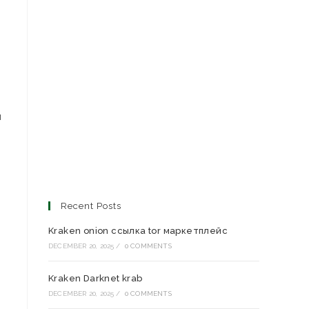
и
Recent Posts
Kraken onion ссылка tor маркетплейс
DECEMBER 20, 2025
/
0 COMMENTS
Kraken Darknet krab
DECEMBER 20, 2025
/
0 COMMENTS