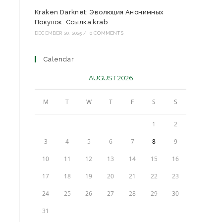
Kraken Darknet: Эволюция Анонимных
Покупок. Ссылка krab
DECEMBER 20, 2025
/
0 COMMENTS
Calendar
AUGUST 2026
M
T
W
T
F
S
S
1
2
3
4
5
6
7
8
9
10
11
12
13
14
15
16
17
18
19
20
21
22
23
24
25
26
27
28
29
30
31