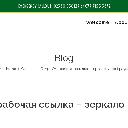
EMERGENCY CALLOUT: 02380 556127 or 077 7155 3872
Welcome
Abou
Blog
>
home
>
Ссылка на Omg | Омг рабочая ссылка – зеркало в тор брауз
рабочая ссылка – зеркало