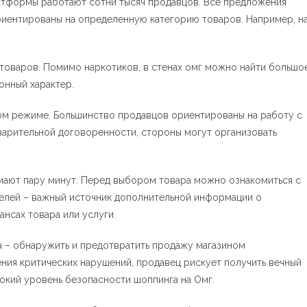
латформы работают сотни тысяч продавцов. Все предложения
ориентированы на определенную категорию товаров. Например, н
 товаров. Помимо наркотиков, в стенах омг можно найти большо
онный характер.
м режиме. Большинство продавцов ориентированы на работу с
дварительной договоренности, стороны могут организовать
имают пару минут. Перед выбором товара можно ознакомиться с
елей – важный источник дополнительной информации о
нсах товара или услуги.
ча – обнаружить и предотвратить продажу магазином
ения критических нарушений, продавец рискует получить вечный
окий уровень безопасности шоппинга на Омг.