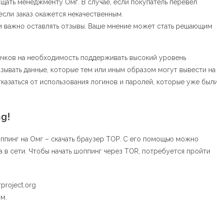
щать менеджменту Омг. В случае, если покупатель перевел
если заказ окажется некачественным.
уги важно оставлять отзывы. Ваше мнение может стать решающим
чков на необходимость поддерживать высокий уровень
азывать данные, которые тем или иным образом могут вывести на
тказаться от использования логинов и паролей, которые уже был
g!
ппинг на Омг – скачать браузер ТОР. С его помощью можно
в сети. Чтобы начать шоппинг через TOR, потребуется пройти
project.org
м.