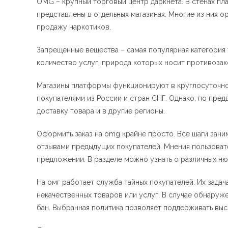
OMG – крупный торговый центр даркнета. В стенах п
представлены в отдельных магазинах. Многие из них 
продажу наркотиков.
Запрещенные вещества – самая популярная категория
количество услуг, природа которых носит противозак
Магазины платформы функционируют в круглосуточно
покупателями из России и стран СНГ. Однако, по пре
доставку товара и в другие регионы.
Оформить заказ на omg крайне просто. Все шаги зан
отзывами предыдущих покупателей. Мнения пользоват
предложении. В разделе можно узнать о различных нюа
На омг работает служба тайных покупателей. Их зада
некачественных товаров или услуг. В случае обнаруж
бан. Выбранная политика позволяет поддерживать выс