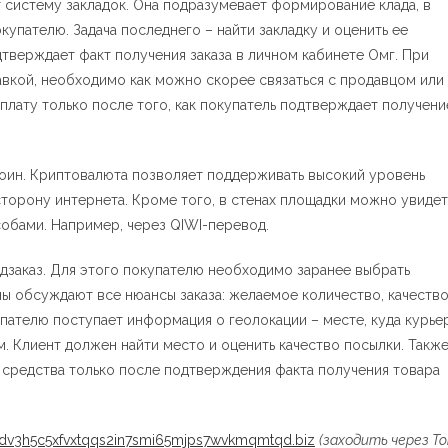
 систему закладок. Она подразумевает формирование клада, в
упателю. Задача последнего – найти закладку и оценить ее
одтверждает факт получения заказа в личном кабинете Омг. При
авкой, необходимо как можно скорее связаться с продавцом или
лату только после того, как покупатель подтверждает получени
оин. Криптовалюта позволяет поддерживать высокий уровень
торону интернета. Кроме того, в стенах площадки можно увидет
обами. Например, через QIWI-перевод.
дзаказ. Для этого покупателю необходимо заранее выбрать
ы обсуждают все нюансы заказа: желаемое количество, качеств
упателю поступает информация о геолокации – месте, куда курье
. Клиент должен найти место и оценить качество посылки. Также
т средства только после подтверждения факта получения товара
dv3h5c5xfvxtqqs2in7smi65mjps7wvkmqmtqd.biz
(заходить через To