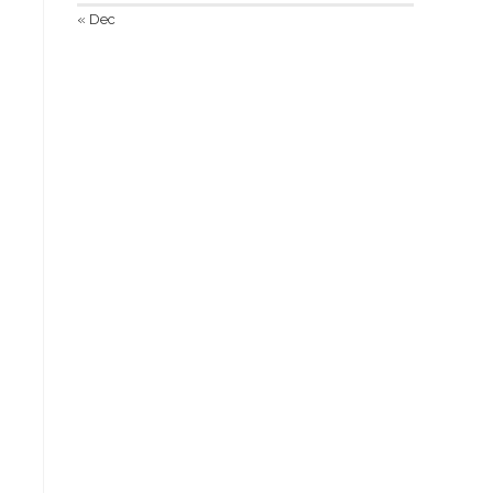
« Dec
и