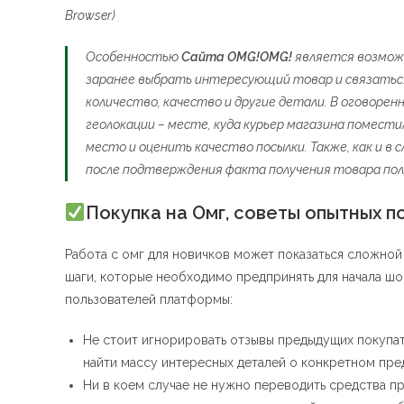
Browser)
Особенностью
Сайта OMG!OMG!
является возможн
заранее выбрать интересующий товар и связаться
количество, качество и другие детали. В оговоре
геолокации – месте, куда курьер магазина помест
место и оценить качество посылки. Также, как и в
после подтверждения факта получения товара по
Покупка на Омг, советы опытных п
Работа с омг для новичков может показаться сложной 
шаги, которые необходимо предпринять для начала шо
пользователей платформы:
Не стоит игнорировать отзывы предыдущих покупате
найти массу интересных деталей о конкретном пре
Ни в коем случае не нужно переводить средства п