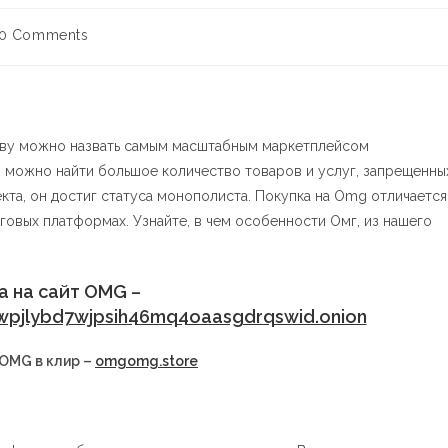
0 Comments
раву можно назвать самым масштабным маркетплейсом
и можно найти большое количество товаров и услуг, запрещенны
екта, он достиг статуса монополиста. Покупка на Omg отличается
говых платформах. Узнайте, в чем особенности Омг, из нашего
а на сайт OMG –
jlybd7wjpsih46mq4oaasgdrqswid.onion
 OMG в клир –
omgomg.store