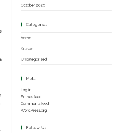
October 2020
Categories
е
home
Kraken
ь
Uncategorized
Meta
о
Log in
р
Entries feed
,
Comments feed
WordPress.org
Follow Us
r