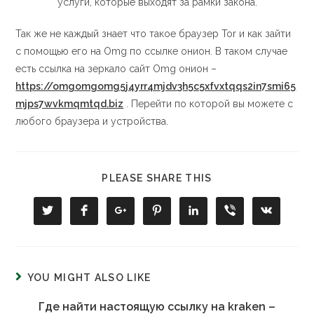
услуги, которые выходят за рамки закона.
Так же не каждый знает что такое браузер Tor и как зайти
с помощью его на Omg по ссылке онион. В таком случае
есть ссылка на зеркало сайт Omg онион –
https://omgomgomg5j4yrr4mjdv3h5c5xfvxtqqs2in7smi65
mjps7wvkmqmtqd.biz
. Перейти по которой вы можете с
любого браузера и устройства.
PLEASE SHARE THIS
YOU MIGHT ALSO LIKE
Где найти настоящую ссылку на kraken –