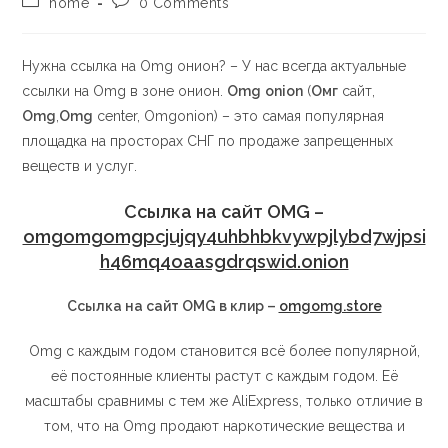
home
0 Comments
Нужна ссылка на Omg онион? – У нас всегда актуальные
ссылки на Omg в зоне онион.
Omg
onion
(
Омг
сайт,
Omg
,
Omg
center, Omgonion) – это самая популярная
площадка на просторах СНГ по продаже запрещенных
веществ и услуг.
Ссылка на сайт OMG –
omgomgomgpcjujqy4uhbhbkvywpjlybd7wjpsi
h46mq4oaasgdrqswid.onion
Ссылка на сайт OMG в клир –
omgomg.store
Omg с каждым годом становится всё более популярной,
её постоянные клиенты растут с каждым годом. Её
масштабы сравнимы с тем же AliExpress, только отличие в
том, что на Omg продают наркотические вещества и